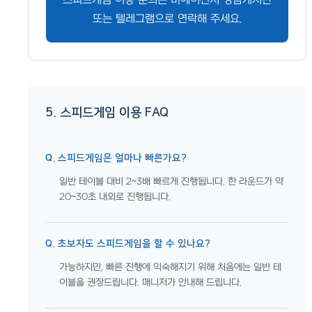
스피드게임 이용 문의는 비에이전시 상담게시판
또는 텔레그램으로 연락해 주세요.
5. 스피드게임 이용 FAQ
Q. 스피드게임은 얼마나 빠른가요?
일반 테이블 대비 2~3배 빠르게 진행됩니다. 한 라운드가 약
20~30초 내외로 진행됩니다.
Q. 초보자도 스피드게임을 할 수 있나요?
가능하지만, 빠른 진행에 익숙해지기 위해 처음에는 일반 테
이블을 권장드립니다. 매니저가 안내해 드립니다.