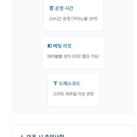
⏰ 운영 시간
24시간 운영 (카지노별 상이)
💵 베팅 리밋
테이블별 상이 (리밋 협의 가능)
👔 드레스코드
스마트 캐주얼 이상 권장