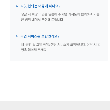
Q. 리밋 협의는 어떻게 하나요?
상담 시 희망 리밋을 말씀해 주시면 카지노와 협의하여 가능
한 범위 내에서 조정해 드립니다.
Q. 픽업 서비스는 포함인가요?
네, 공항 및 호텔 픽업/샌딩 서비스가 포함됩니다. 상담 시 일
정을 협의해 주세요.