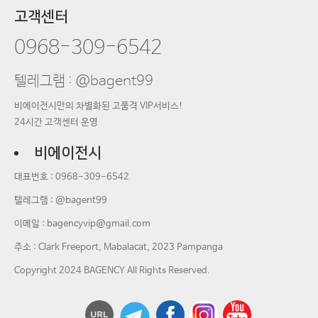
고객센터
0968-309-6542
텔레그램 : @bagent99
비에이전시만의 차별화된 고품격 VIP서비스!
24시간 고객센터 운영
비에이전시
대표번호 :
0968-309-6542
텔레그램 : @bagent99
이메일 :
bagencyvip@gmail.com
주소 : Clark Freeport, Mabalacat, 2023 Pampanga
Copyright 2024 BAGENCY All Rights Reserved.