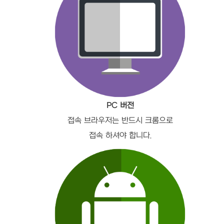
PC 버전
접속 브라우저는 반드시 크롬으로
접속 하셔야 합니다.