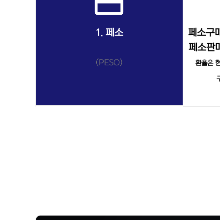
payment
1. 페소
페소구매
페소판매
(PESO)
환율은 현