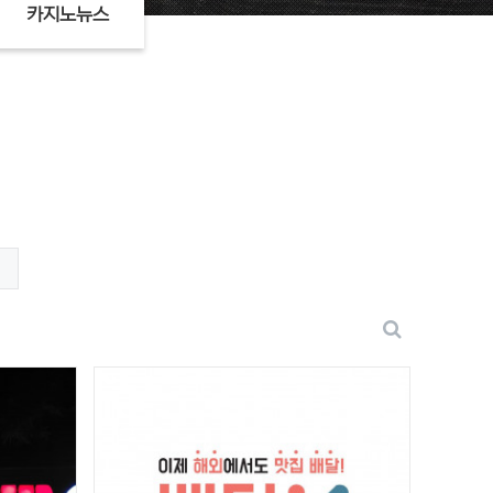
카지노뉴스