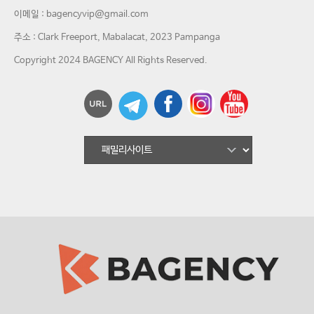
이메일 :
bagencyvip@gmail.com
주소 : Clark Freeport, Mabalacat, 2023 Pampanga
Copyright 2024 BAGENCY All Rights Reserved.