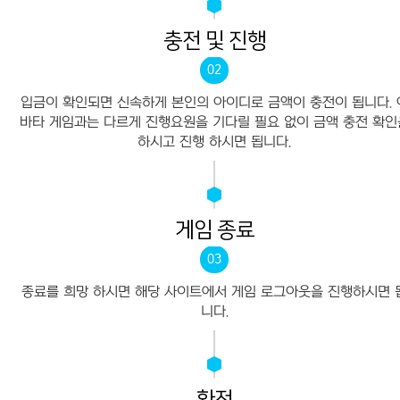
충전 및 진행
02
입금이 확인되면 신속하게 본인의 아이디로 금액이 충전이 됩니다.
바타 게임과는 다르게 진행요원을 기다릴 필요 없이
금액 충전 확인
하시고 진행 하시면 됩니다.
게임 종료
03
종료를 희망 하시면 해당 사이트에서 게임 로그아웃을 진행하시면 
니다.