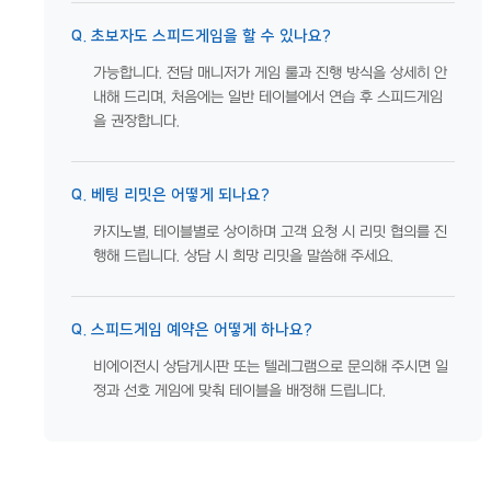
Q. 초보자도 스피드게임을 할 수 있나요?
가능합니다. 전담 매니저가 게임 룰과 진행 방식을 상세히 안
내해 드리며, 처음에는 일반 테이블에서 연습 후 스피드게임
을 권장합니다.
Q. 베팅 리밋은 어떻게 되나요?
카지노별, 테이블별로 상이하며 고객 요청 시 리밋 협의를 진
행해 드립니다. 상담 시 희망 리밋을 말씀해 주세요.
Q. 스피드게임 예약은 어떻게 하나요?
비에이전시 상담게시판 또는 텔레그램으로 문의해 주시면 일
정과 선호 게임에 맞춰 테이블을 배정해 드립니다.