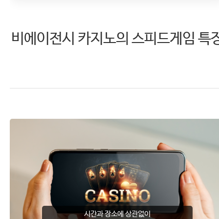
비에이전시 카지노의 스피드게임 특
시간과 장소에 상관없이