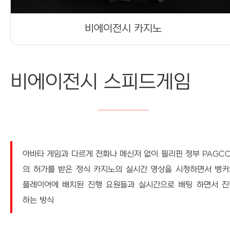
비에이전시 카지노
비에이전시 스피드게임
아바타 게임과 다르게 전화나 메신저 없이 필리핀 정부 PAGC
의 허가를 받은 정식 카지노의 실시간 영상을 시청하면서 뱅커
플레이어에 배치된 진행 요원들과 실시간으로 배팅 하면서 진
하는 방식