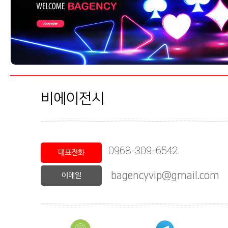
비에이전시
0968-309-6542
대표전화
bagencyvip@gmail.com
이메일