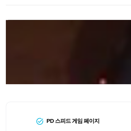
PD 스피드 게임 페이지