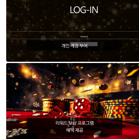
개인 계정 부여
리워드 보상 프로그램
혜택 제공