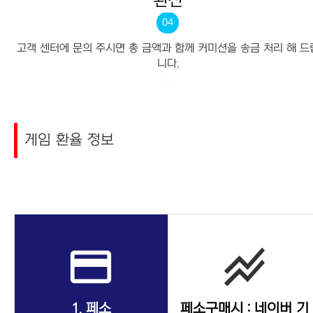
환전
04
고객 센터에 문의 주시면 총 금액과 함께 커미션을 송금 처리 해 드
니다.
게임 환율 정보
payment
stacked_line_chart
1. 페소
페소구매시 : 네이버 기