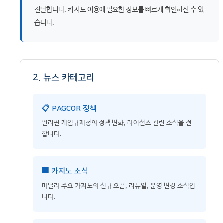
전달합니다. 카지노 이용에 필요한 정보를 빠르게 확인하실 수 있
습니다.
2. 뉴스 카테고리
📋 PAGCOR 정책
필리핀 게임규제청의 정책 변화, 라이선스 관련 소식을 전
합니다.
🏢 카지노 소식
마닐라 주요 카지노의 신규 오픈, 리뉴얼, 운영 변경 소식입
니다.