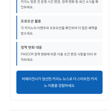
카지노 방문 전 운영 시간 변경, 정책 변화 등 최신 소식을 확
인하세요.
프로모션 활용
각 카지노의 이벤트와 프로모션을 확인하여 더 많은 혜택을
받으세요.
정책 변화 대응
PAGCOR 정책 변화에 따른 이용 조건 변경 사항을 미리 파
악하세요.
비에이전시가 엄선한 카지노 뉴스로 더 스마트한 카지
노 이용을 경험하세요.