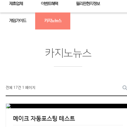
제휴업체
이벤트혜택
필리핀현지정보
게임가이드
카지노뉴스
카지노뉴스
전체 17건
1 페이지
메이크 자동포스팅 테스트