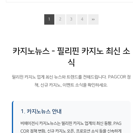
1
2
3
4
카지노뉴스 - 필리핀 카지노 최신 소
식
필리핀 카지노 업계 최신 뉴스와 트렌드를 전해드립니다. PAGCOR 정
책, 신규 카지노, 이벤트 소식을 확인하세요.
1. 카지노뉴스 안내
비에이전시 카지노뉴스는 필리핀 카지노 업계의 최신 동향, PAG
COR 정책 변화, 신규 카지노 오픈, 프로모션 소식 등을 신속하게