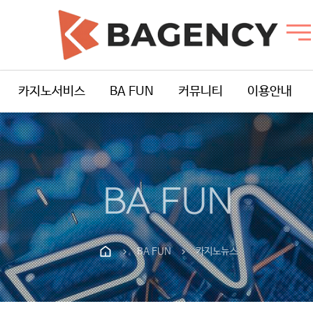
카지노서비스
BA FUN
커뮤니티
이용안내
BA FUN
BA FUN
카지노뉴스
chevron_right
chevron_right