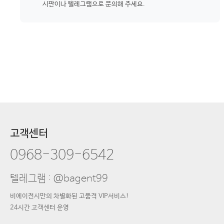
시판이나 텔레그램으로 문의해 주세요.
고객센터
0968-309-6542
텔레그램 : @bagent99
비에이전시만의 차별화된 고품격 VIP서비스!
24시간 고객센터 운영