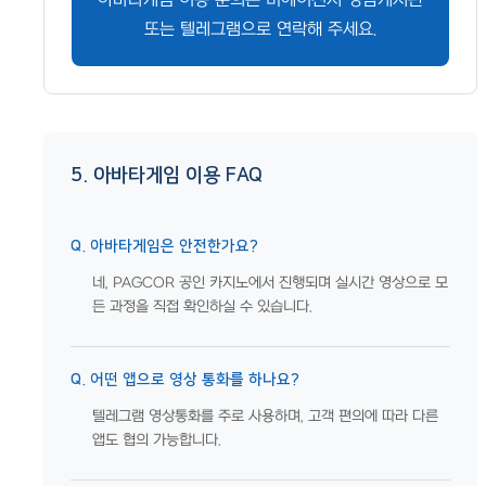
아바타게임 이용 문의는 비에이전시 상담게시판
또는 텔레그램으로 연락해 주세요.
5. 아바타게임 이용 FAQ
Q. 아바타게임은 안전한가요?
네, PAGCOR 공인 카지노에서 진행되며 실시간 영상으로 모
든 과정을 직접 확인하실 수 있습니다.
Q. 어떤 앱으로 영상 통화를 하나요?
텔레그램 영상통화를 주로 사용하며, 고객 편의에 따라 다른
앱도 협의 가능합니다.