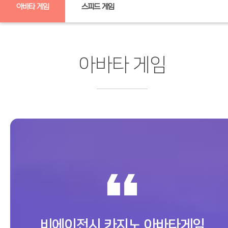
아바타 게임
스피드 게임
아바타 게임
format_quote
비에이전시 카지노 아바타게임