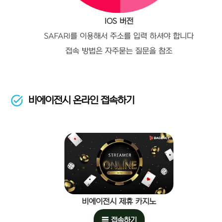
IOS 버전
SAFARI를 이용해서 주소를 입력 하셔야 합니다
접속 방법은 자주묻는 질문을 참조
비에이전시 온라인 접속하기
비에이전시 제휴 카지노
☰
접속하기