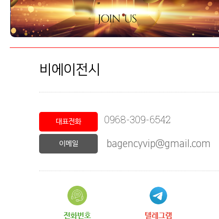
비에이전시
0968-309-6542
대표전화
bagencyvip@gmail.com
이메일
전화번호
텔레그램