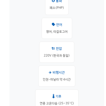
💱 통화
페소(PHP)
🗣️ 언어
영어, 타갈로그어
🔌 전압
220V (한국과 동일)
✈️ 비행시간
인천-마닐라 약 4시간
🌡️ 기후
연중 고온다습 (25~35°C)