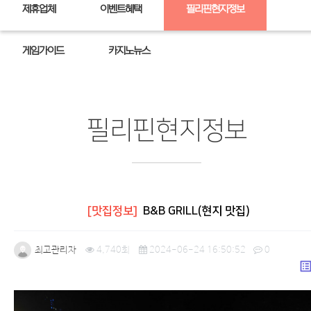
제휴업체
이벤트혜택
필리핀현지정보
게임가이드
카지노뉴스
필리핀현지정보
[맛집정보]
B&B GRILL(현지 맛집)
최고관리자
4,740회
2024-06-24 16:50:52
0
list_a
본문