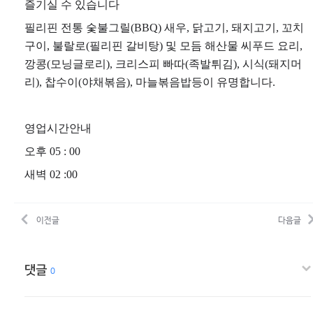
즐기실 수 있습니다
필리핀 전통 숯불그릴(BBQ) 새우, 닭고기, 돼지고기, 꼬치
구이, 불랄로(필리핀 갈비탕) 및 모듬 해산물 씨푸드 요리,
깡콩(모닝글로리), 크리스피 빠따(족발튀김), 시식(돼지머
리), 찹수이(야채볶음), 마늘볶음밥등이 유명합니다.
영업시간안내
오후 05 : 00
새벽 02 :00
이전글
다음글
댓글
0